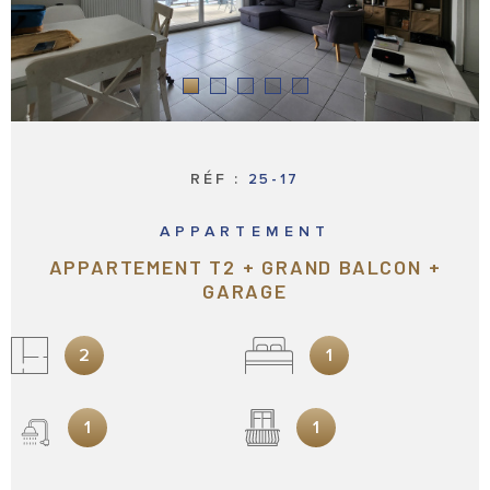
LOCATIONS
PROFESSION
NOTRE AGE
BIENS VEND
RÉF :
25-17
ESTIMATION
APPARTEMENT
APPARTEMENT T2 + GRAND BALCON +
VOTRE REC
GARAGE
2
1
CONTACT
1
1