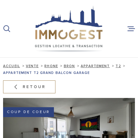
Aller
Aller
Aller
Aller
à
à
au
au
:
la
menu
contenu
recherche
principal
ACCUEIL
VENTES
ACCUEIL
VENTE
RHONE
BRON
APPARTEMENT
T2
APPARTEMENT T2 GRAND BALCON GARAGE
IMMOBILIER
RETOUR
LOCATIONS
COUP DE COEUR
VENTES
PROFESSION