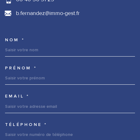
b.fernandez@immo-gest.fr
NOM *
TRAD_MELTEM_VOSCOORDONNE
PRÉNOM *
EMAIL *
TÉLÉPHONE *