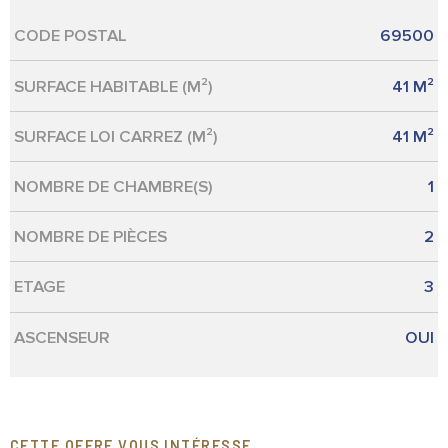
CODE POSTAL
69500
Caractérisque
Valeurs
SURFACE HABITABLE (M²)
41 M²
SURFACE LOI CARREZ (M²)
41 M²
NOMBRE DE CHAMBRE(S)
1
NOMBRE DE PIÈCES
2
ETAGE
3
ASCENSEUR
OUI
CETTE OFFRE VOUS INTÉRESSE