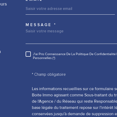
eurs
MESSAGE *
TRAD_MELTEM_VORE
m
J'ai Pris Connaissance De La Politique De Confidentialit
RÈGLEMENTATION
Personnelles (*)
* Champ obligatoire
Les informations recueillies sur ce formulaire s
Boite Immo agissant comme Sous-traitant du tra
de l'Agence / du Réseau qui reste Responsabl
base légale du traitement repose sur l'intérêt 
conservées jusqu'à demande de suppression et