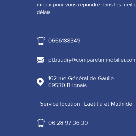
mieux pour vous répondre dans les meill
délais.
0666188349
pl.baudry@comparetimmobilier.co
162 rue Général de Gaulle
69530
Brignais
Service location : Laetitia et Mathilde
06 28 97 36 30