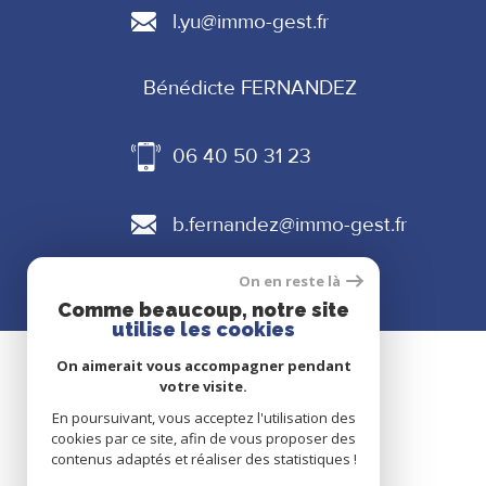
l.yu@immo-gest.fr
Bénédicte FERNANDEZ
06 40 50 31 23
b.fernandez@immo-gest.fr
On en reste là
Comme beaucoup, notre site
utilise les cookies
On aimerait vous accompagner pendant
votre visite.
SE CONNECTER
En poursuivant, vous acceptez l'utilisation des
ESPACE PROPRIÉTAIRE
cookies par ce site, afin de vous proposer des
contenus adaptés et réaliser des statistiques !