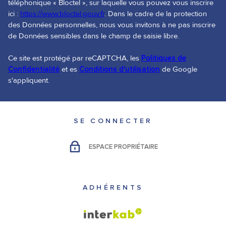
téléphonique « Bloctel », sur laquelle vous pouvez vous inscrire
ici :
https://www.bloctel.gouv.fr
. Dans le cadre de la protection
des Données personnelles, nous vous invitons à ne pas inscrire
de Données sensibles dans le champ de saisie libre.
Ce site est protégé par reCAPTCHA, les
Politiques de
Confidentialité
et es
Conditions d'utilisation
de Google
s'appliquent.
SE CONNECTER
ESPACE PROPRIÉTAIRE
ADHÉRENTS