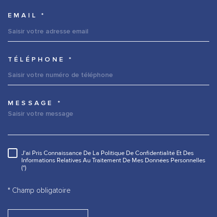
EMAIL *
TÉLÉPHONE *
MESSAGE *
TRAD_MELTEM_VOREDEMANDE
J'ai Pris Connaissance De La Politique De Confidentialité Et Des
RÈGLEMENTATION
Informations Relatives Au Traitement De Mes Données Personnelles
(*)
* Champ obligatoire