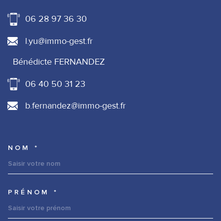
06 28 97 36 30
l.yu@immo-gest.fr
Bénédicte FERNANDEZ
06 40 50 31 23
b.fernandez@immo-gest.fr
NOM *
TRAD_MELTEM_VOSCOORDONNE
PRÉNOM *