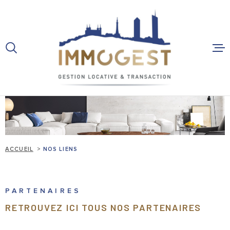
Aller
Aller
Aller
Aller
à
à
au
au
:
la
menu
contenu
recherche
principal
ACCUEIL
VENTES
IMMOBILIER
ACCUEIL
NOS LIENS
LOCATIONS
PARTENAIRES
VENTES
PROFESSION
RETROUVEZ ICI TOUS NOS PARTENAIRES