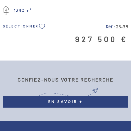
goût. Vous y trouverez sa cuisine d’été, sa grande piscine, son
1240 m²
jacuzzi et ses 2 terrasses idéalement exposées. Un garage de 19
m² ainsi qu’un grand local technique et un cabanon (idéal pour le
rangement du bois) complètent ce bien. Très bonne noté
Réf :
25-38
SÉLECTIONNER
énergétique pour cette propriété avec sa chaudière gaz à
condensation basse consommation et son poêle à bois.
927 500 €
Emplacement idéal ! Située à moins de 5 minutes à pied des
commerces, des arrêts de bus (direction gare d’Oullins) et des
écoles. Prix de vente : 927 500€ Frais d’Agence Inclus. Nous
restons à votre disposition pour toutes demandes d'informations.
IMMO GEST BRIGNAIS - Bénédicte FERNANDEZ
CONFIEZ-NOUS VOTRE RECHERCHE
EN SAVOIR +