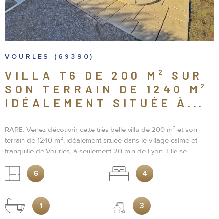
VOURLES (69390)
VILLA T6 DE 200 M² SUR
SON TERRAIN DE 1240 M²
IDÉALEMENT SITUÉE À...
RARE. Venez découvrir cette très belle villa de 200 m² et son
terrain de 1240 m², idéalement située dans le village calme et
tranquille de Vourles, à seulement 20 min de Lyon. Elle se
compose d’un grand et lumineux séjour de 60 m² avec sa cuisine
moderne et entièrement équipée, de 4 grandes chambres
6
4
possédant chacune leurs salles d’eau (dont une avec baignoire) et
de 4 WC ainsi qu’une buanderie, une salle de sport et un bureau.
Cette villa pleine de charme implantée dans un environnement
1
3
calme et boisé propose un extérieur complet et aménagé avec