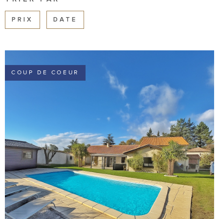
LOCATIONS
PROFESSION
PRIX
DATE
NOTRE AGE
BIENS VEND
COUP DE COEUR
ESTIMATION
VOTRE REC
CONTACT
VOIR LE BIEN