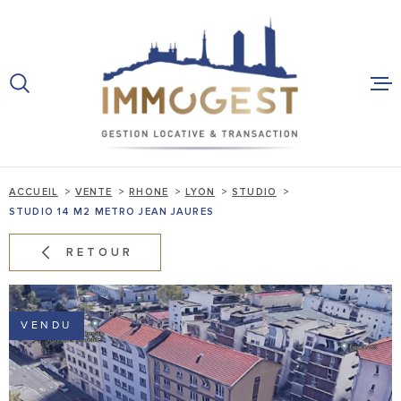
Aller
Aller
Aller
Aller
à
à
au
au
:
la
menu
contenu
recherche
principal
ACCUEIL
VENTES
ACCUEIL
VENTE
RHONE
LYON
STUDIO
STUDIO 14 M2 METRO JEAN JAURES
IMMOBILIER
RETOUR
LOCATIONS
VENDU
VENTES
PROFESSION