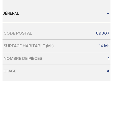
GÉNÉRAL
CODE POSTAL
69007
Caractérisque
Valeurs
SURFACE HABITABLE (M²)
14 M²
NOMBRE DE PIÈCES
1
ETAGE
4