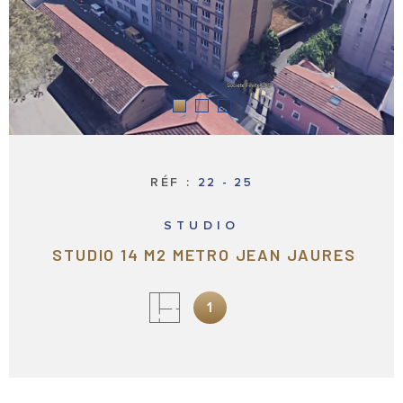
LOCATIONS
PROFESSION
NOTRE AGE
BIENS VEND
RÉF :
ESTIMATION
22 - 25
STUDIO
VOTRE REC
STUDIO 14 M2 METRO JEAN JAURES
CONTACT
1