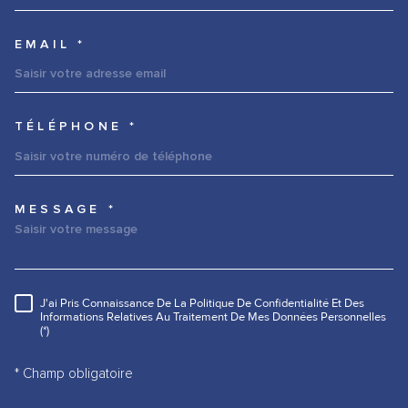
EMAIL *
TÉLÉPHONE *
MESSAGE *
TRAD_MELTEM_VOREDEMANDE
J'ai Pris Connaissance De La Politique De Confidentialité Et Des
RÈGLEMENTATION
Informations Relatives Au Traitement De Mes Données Personnelles
(*)
* Champ obligatoire