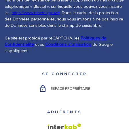
informons de l’existence de la liste d'opposition au démarchage
téléphonique « Bloctel », sur laquelle vous pouvez vous inscrire
ici :
https://www.bloctel.gouv.fr
. Dans le cadre de la protection
des Données personnelles, nous vous invitons à ne pas inscrire
de Données sensibles dans le champ de saisie libre.
Ce site est protégé par reCAPTCHA, les
Politiques de
Confidentialité
et es
Conditions d'utilisation
de Google
s'appliquent.
SE CONNECTER
ESPACE PROPRIÉTAIRE
ADHÉRENTS