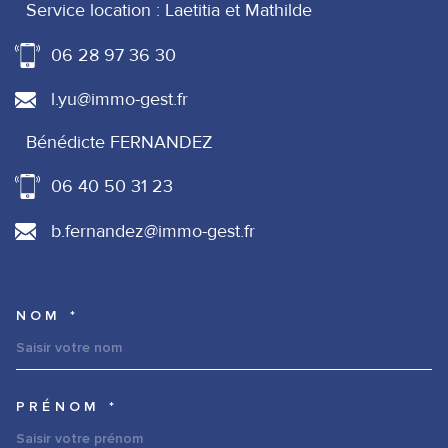
Service location : Laetitia et Mathilde
06 28 97 36 30
l.yu@immo-gest.fr
Bénédicte FERNANDEZ
06 40 50 31 23
b.fernandez@immo-gest.fr
NOM *
TRAD_MELTEM_VOSCOORDONNE
PRÉNOM *