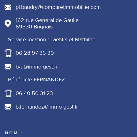
pl.baudry@comparetimmobilier.com
162 rue Général de Gaulle
69530
Brignais
Service location : Laetitia et Mathilde
06 28 97 36 30
l.yu@immo-gest.fr
Bénédicte FERNANDEZ
06 40 50 31 23
b.fernandez@immo-gest.fr
NOM *
TRAD_MELTEM_VOSCOORDONNE