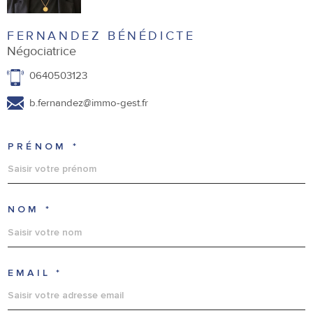
FERNANDEZ BÉNÉDICTE
Négociatrice
0640503123
b.fernandez@immo-gest.fr
PRÉNOM *
NOM *
EMAIL *