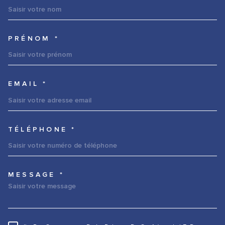
PRÉNOM *
EMAIL *
TÉLÉPHONE *
MESSAGE *
TRAD_MELTEM_VOREDEMANDE