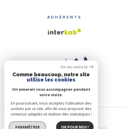
ADHÉRENTS
On en reste là
Comme beaucoup, notre site
utilise les cookies
On aimerait vous accompagner pendant
votre visite.
En poursuivant, vous acceptez l'utilisation des
cookies par ce site, afin de vous proposer des
contenus adaptés et réaliser des statistiques !
PARAMÉTRER
OK POUR MOI !
© 2026 | Tous droits réservés | Traduction powered by Google |